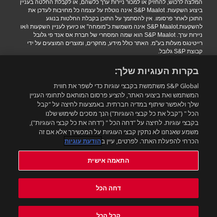
המלצה לרכוש, להחזיק או למכור ניירות ערך כלשהם, או לקבלת החלטה בעניין
ביצוע השקעות. S&P Maalot אינה נוטלת על עצמה כל מחויבות לעדכן את
התוכן לאחר פרסומו. אין להסתמך על התוכן בקבלת החלטות בנוגע
להשקעות.S&P Maalot אינה משמשת כ"מומחה" או כיועץ לעניין השקעות ו/או
ניירות ערך. S&P Maalot הוא שמה המסחרי של חברת אס אנד פי גלובל
רייטינגס מעלות בע"מ. האתר כולל מידע, מחקרים, ומוצרים המוצעים על ידי
קבוצת S&P גלובל.
הגבלת אחריות
|
תנאי שימוש
|
מדיניות פרטיות
|
הצהרת נגישות.
בקרות העוגיות שלך:
.Copyright 2016 S&P Maalot a subsidiary of S&P Global. All rights
reserved
S&P Global משתמשת בקבצי עוגיות כדי לשפר את חווית
המשתמש ואת ביצועי האתר, להציע פרסום המותאם לתחומי העניין
שלך ולאפשר שיתוף במדיה חברתית. באמצעות לחיצה על "קבל
רוצים להישאר מעודכנים?
הכל " ("קבל את כל קבצי העוגיות") הנך מסכים לשימוש שלנו
בקבצי עוגיות. לחיצה על "דחה הכל " ("דחה את כל קבצי העוגיות"),
משמע שאנחנו לא נתקין קבצי העוגיות על המכשירך אלא אם זה
התאמה אישית
הכרחי להפעלת האתר. לפרטים, עיין ב
הודעת עוגיות
התאמה אישית
עדכון תנאי השימוש:
תנאי השימוש באתר עודכנו. ניתן למצוא את התנאים המעודכנים בלינק הבא:
דחה הכל
תנאי השימוש החדשים
. בשימושך באתר לאחר מועד העדכון את/ה מאשר/ת
ומקבל את התנאים המעודכנים
קבל הכל
אישור