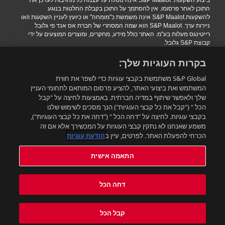
ביצוע השקעות. S&P Maalot אינה נוטלת על עצמה כל מחויבות לעדכן את
התוכן לאחר פרסומו. אין להסתמך על התוכן בקבלת החלטות בנוגע
להשקעות.S&P Maalot אינה משמשת כ"מומחה" או כיועץ לעניין השקעות ו/או
ניירות ערך. S&P Maalot הוא שמה המסחרי של חברת אס אנד פי גלובל
רייטינגס מעלות בע"מ. האתר כולל מידע, מחקרים, ומוצרים המוצעים על ידי
קבוצת S&P גלובל.
הגבלת אחריות
|
תנאי שימוש
|
מדיניות פרטיות
|
הצהרת נגישות.
בקרות העוגיות שלך:
.Copyright 2016 S&P Maalot a subsidiary of S&P Global. All rights
reserved
S&P Global משתמשת בקבצי עוגיות כדי לשפר את חווית
המשתמש ואת ביצועי האתר, להציע פרסום המותאם לתחומי העניין
שלך ולאפשר שיתוף במדיה חברתית. באמצעות לחיצה על "קבל
רוצים להישאר מעודכנים?
הכל " ("קבל את כל קבצי העוגיות") הנך מסכים לשימוש שלנו
בקבצי עוגיות. לחיצה על "דחה הכל " ("דחה את כל קבצי העוגיות"),
משמע שאנחנו לא נתקין קבצי העוגיות על המכשירך אלא אם זה
התאמה אישית
הכרחי להפעלת האתר. לפרטים, עיין ב
הודעת עוגיות
התאמה אישית
עדכון תנאי השימוש:
תנאי השימוש באתר עודכנו. ניתן למצוא את התנאים המעודכנים בלינק הבא:
דחה הכל
תנאי השימוש החדשים
. בשימושך באתר לאחר מועד העדכון את/ה מאשר/ת
ומקבל את התנאים המעודכנים
קבל הכל
אישור