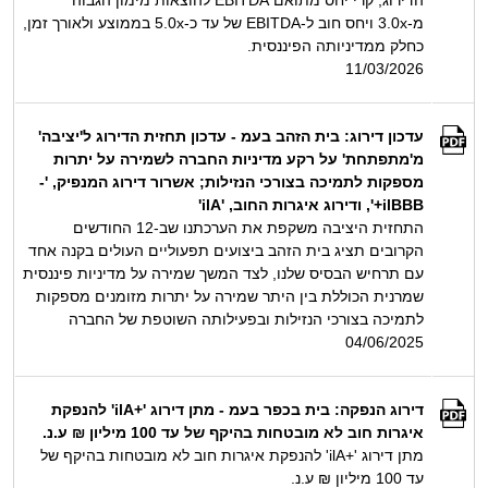
הדירוג, קרי יחס מתואם EBITDA להוצאות מימון הגבוה
מ-3.0x ויחס חוב ל-EBITDA של עד כ-5.0x בממוצע ולאורך זמן,
כחלק ממדיניותה הפיננסית.
11/03/2026
עדכון דירוג: בית הזהב בעמ - עדכון תחזית הדירוג ל'יציבה'
מ'מתפתחת' על רקע מדיניות החברה לשמירה על יתרות
מספקות לתמיכה בצורכי הנזילות; אשרור דירוג המנפיק, '-
ilBBB+', ודירוג איגרות החוב, 'ilA'
התחזית היציבה משקפת את הערכתנו שב-12 החודשים
הקרובים תציג בית הזהב ביצועים תפעוליים העולים בקנה אחד
עם תרחיש הבסיס שלנו, לצד המשך שמירה על מדיניות פיננסית
שמרנית הכוללת בין היתר שמירה על יתרות מזומנים מספקות
לתמיכה בצורכי הנזילות ובפעילותה השוטפת של החברה
04/06/2025
דירוג הנפקה: בית בכפר בעמ - מתן דירוג '+ilA' להנפקת
איגרות חוב לא מובטחות בהיקף של עד 100 מיליון ₪ ע.נ.
מתן דירוג '+ilA' להנפקת איגרות חוב לא מובטחות בהיקף של
עד 100 מיליון ₪ ע.נ.