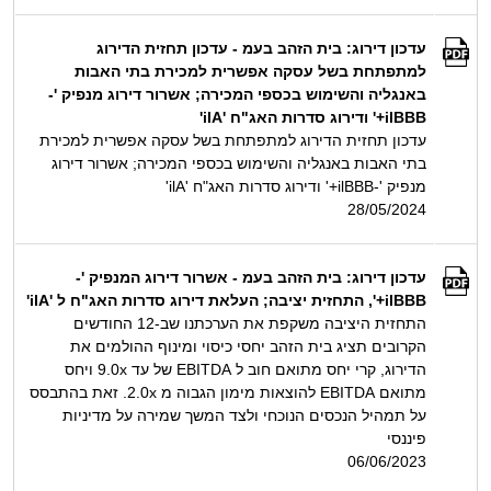
עדכון דירוג: בית הזהב בעמ - עדכון תחזית הדירוג
למתפתחת בשל עסקה אפשרית למכירת בתי האבות
באנגליה והשימוש בכספי המכירה; אשרור דירוג מנפיק '-
ilBBB+' ודירוג סדרות האג"ח 'ilA'
עדכון תחזית הדירוג למתפתחת בשל עסקה אפשרית למכירת
בתי האבות באנגליה והשימוש בכספי המכירה; אשרור דירוג
מנפיק '-ilBBB+' ודירוג סדרות האג"ח 'ilA'
28/05/2024
עדכון דירוג: בית הזהב בעמ - אשרור דירוג המנפיק '-
ilBBB+', התחזית יציבה; העלאת דירוג סדרות האג"ח ל 'ilA'
התחזית היציבה משקפת את הערכתנו שב-12 החודשים
הקרובים תציג בית הזהב יחסי כיסוי ומינוף ההולמים את
הדירוג, קרי יחס מתואם חוב ל EBITDA של עד 9.0x ויחס
מתואם EBITDA להוצאות מימון הגבוה מ 2.0x. זאת בהתבסס
על תמהיל הנכסים הנוכחי ולצד המשך שמירה על מדיניות
פיננסי
06/06/2023