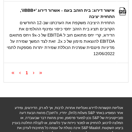
אישור דירוג: בית הזהב בעמ - אשרור דירוג '+ilBBB',
התחזית יציבה
התחזית היציבה משקפת את הערכתנו שב-12 החודשים
הקרובים תציג בית הזהב יחסי כיסוי ומינוף ההולמים את
הדירוג, קרי יחס מתואם חוב ל EBITDA של כ-9x ויחס מתואם
EBITDA להוצאות מימון של כ 2x. זאת לצד המשך שמירה על
מדיניות פיננסית שמרנית הכוללת שמירת יתרות מספקות לתמי
12/06/2022
»
›
‹
«
1
אנליזות הקשורות לדירוג ואנליזות אחרות, לרבות, אך לא רק, הדירוגים, ומידע
אחר המופיע באתר S&P מעלות (להלן, יחדיו, ה"תוכן") מהוות הבעת דעה
סובייקטיבית של S&P נכון למועד פרסומן, ואינן מהוות דבר שבעובדה, או
המלצה לרכוש, להחזיק או למכור ניירות ערך כלשהם, או לקבלת החלטה בעניין
ביצוע השקעות. S&P Maalot אינה נוטלת על עצמה כל מחויבות לעדכן את