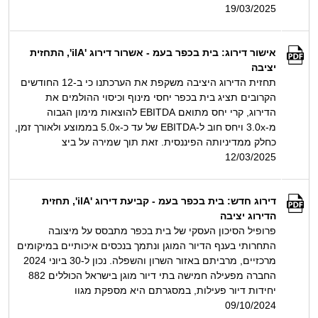
19/03/2025
אישור דירוג: בית בכפר בעמ - אשרור דירוג 'ilA', התחזית
יציבה
תחזית הדירוג היציבה משקפת את הערכתנו כי ב-12 החודשים
הקרובים תציג בית בכפר יחסי מינוף וכיסוי ההולמים את
הדירוג, קרי יחס מתואם EBITDA להוצאות מימון הגבוה
מ-3.0x ויחס חוב ל-EBITDA של עד כ-5.0x בממוצע ולאורך זמן,
כחלק ממדיניותה הפיננסית. זאת תוך שמירה על ביצ
12/03/2025
דירוג חדש: בית בכפר בעמ - קביעת דירוג 'ilA', תחזית
הדירוג יציבה
פרופיל הסיכון העסקי של בית בכפר מתבסס על מיצובה
התחרותי בענף הדיור המוגן ונתמך בנכסים איכותיים במיקומים
מרכזיים, מרביתם באזור השרון והשפלה. נכון ל-30 ביוני 2024
החברה מפעילה חמישה בתי דיור מוגן בישראל הכוללים 882
יחידות דיור פעילות, במסגרתם היא מספקת מגוו
09/10/2024