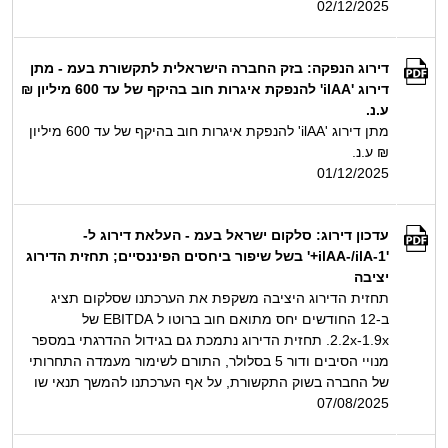
02/12/2025
דירוג הנפקה: בזק החברה הישראלית לתקשורת בעמ - מתן
דירוג 'ilAA' להנפקת איגרות חוב בהיקף של עד 600 מיליון ₪
ע.נ.
מתן דירוג 'ilAA' להנפקת איגרות חוב בהיקף של עד 600 מיליון
₪ ע.נ.
01/12/2025
עדכון דירוג: סלקום ישראל בעמ - העלאת דירוג ל-
'ilAA-/ilA-1+' בשל שיפור ביחסים הפיננסיים; תחזית הדירוג
יציבה
תחזית הדירוג היציבה משקפת את הערכתנו שסלקום תציג
ב-12 החודשים יחס מתואם חוב ברוטו ל EBITDA של
1.9x‏-‏2.2x. תחזית הדירוג נתמכת גם בגידול ההדרגתי במספר
מנויי הסיבים ודור 5 בסלולר, התורם לשימור מעמדה התחרותי
של החברה בשוק התקשורת, על אף הערכתנו להמשך תנאי שו
07/08/2025