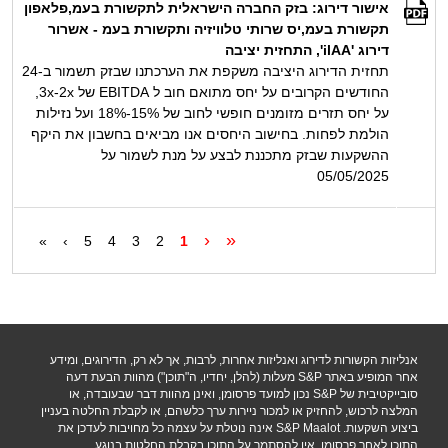
אישור דירוג: בזק החברה הישראלית לתקשורת בעמ,פלאפון
תקשורת בעמ,יס שרותי טלוויזיה ותקשורת בעמ - אשרור
דירוג 'ilAA', התחזית יציבה
תחזית הדירוג היציבה משקפת את הערכתנו שבזק תשמור ב-24
החודשים הקרובים על יחס מתואם חוב ל EBITDA של 2x‏-‏3x,
על יחס תזרים מזומנים חופשי לחוב של 15%-18% ועל נזילות
הולמת לפחות. בחישוב היחסים אנו מביאים בחשבון את היקף
ההשקעות שבזק מתכננת לבצע על מנת לשמור על
05/05/2025
‹
«
»
›
5
4
3
2
1
אנליזות הקשורות לדירוג ואנליזות אחרות, לרבות, אך לא רק, הדירוגים, ומידע
אחר המופיע באתר S&P מעלות (להלן, יחדיו, ה"תוכן") מהוות הבעת דעה
סובייקטיבית של S&P נכון למועד פרסומן, ואינן מהוות דבר שבעובדה, או
המלצה לרכוש, להחזיק או למכור ניירות ערך כלשהם, או לקבלת החלטה בעניין
ביצוע השקעות. S&P Maalot אינה נוטלת על עצמה כל מחויבות לעדכן את
התוכן לאחר פרסומו. אין להסתמך על התוכן בקבלת החלטות בנוגע