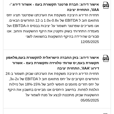
אישור דירוג: חברת פרטנר תקשורת בעמ - אשרור דירוג '-
ilAA', התחזית יציבה
תחזית הדירוג היציבה משקפת את הערכתנו שפרטנר תציג יחס
מתואם חוב ל EBITDA של 0.8x‏-‏1.0x ב-12 החודשים הבאים.
אנו מעריכים שפרטנר תשמור על יציבות בבסיס ה-EBITDA ועל
מעמדה התחרותי בשוק ותקטין את היקף ההשקעות והחוב. אנו
סבורים שהירידה בהיקף ההשקעות בהשוואה לשני
12/05/2025
אישור דירוג: בזק החברה הישראלית לתקשורת בעמ,פלאפון
תקשורת בעמ,יס שרותי טלוויזיה ותקשורת בעמ - אשרור
דירוג 'ilAA', התחזית יציבה
תחזית הדירוג היציבה משקפת את הערכתנו שבזק תשמור ב-24
החודשים הקרובים על יחס מתואם חוב ל EBITDA של 2x‏-‏3x,
על יחס תזרים מזומנים חופשי לחוב של 15%-18% ועל נזילות
הולמת לפחות. בחישוב היחסים אנו מביאים בחשבון את היקף
ההשקעות שבזק מתכננת לבצע על מנת לשמור על
05/05/2025