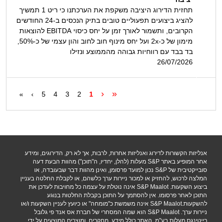
תחזית הדירוג היציבה משקפת את הערכתנו כי ריט 1 תמשיך
להציג ביצועים תפעוליים טובים בתיק הנכסים ב-24 החודשים
הקרובים, ותשמור לאורך זמן על יחס כיסוי EBITDA להוצאות
מימון של כ-2x ועל יחס מינוף חוב לחוב והון עצמי של כ-50%,
בד בבד עם רווחיות גבוהה מהממוצע ונזילו
26/07/2026
‹
«
»
›
5
4
3
2
1
אנליזות הקשורות לדירוג ואנליזות אחרות, לרבות, אך לא רק, הדירוגים, ומידע
אחר המופיע באתר S&P מעלות (להלן, יחדיו, ה"תוכן") מהוות הבעת דעה
סובייקטיבית של S&P נכון למועד פרסומן, ואינן מהוות דבר שבעובדה, או
המלצה לרכוש, להחזיק או למכור ניירות ערך כלשהם, או לקבלת החלטה בעניין
ביצוע השקעות. S&P Maalot אינה נוטלת על עצמה כל מחויבות לעדכן את
התוכן לאחר פרסומו. אין להסתמך על התוכן בקבלת החלטות בנוגע
להשקעות.S&P Maalot אינה משמשת כ"מומחה" או כיועץ לעניין השקעות ו/או
ניירות ערך. S&P Maalot הוא שמה המסחרי של חברת אס אנד פי גלובל
רייטינגס מעלות בע"מ. האתר כולל מידע, מחקרים, ומוצרים המוצעים על ידי