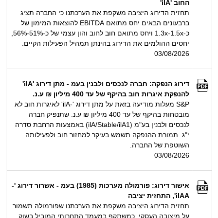
החוב 'ilA'
תחזית הדירוג היציבה משקפת את הערכתנו כי החברה תציג
ברבעונים הבאים יחס מתואם EBITDA להוצאות המימון של
כ-1.3x-1.5x ויחס מתואם חוב לחוב והון עצמי של כ-51%-56%,
יחסים ההולמים את הדירוג בהינתן תמהיל הפעילות הקיים.
03/08/2026
דירוג הנפקה: חברה לנכסים ולבנין בעמ - מתן דירוג 'ilA'
להנפקת איגרות חוב בהיקף של עד 400 מיליון ₪ ע.נ.
S&P מעלות מודיעה בזאת על מתן דירוג '-ilA' לאיגרות חוב לא
מובטחות בהיקף של עד 400 מיליון ₪ ע.נ. שתנפיק חברה
לנכסים ולבנין בע"מ (ilA/Stable/ilA1) באמצעות הרחבת סדרה
י"ג. תמורת ההנפקה תשמש בעיקר למחזור חוב ולפעילותה
השוטפת של החברה.
03/08/2026
אישור דירוג: פורמולה מערכות (1985) בעמ - אשרור דירוג '-
ilAA', התחזית יציבה
תחזית הדירוג היציבה משקפת את הערכתנו שפורמולה תשמור
על מיצובה העסקי, כמשתקף במעמד התחרותי המוביל בשוק