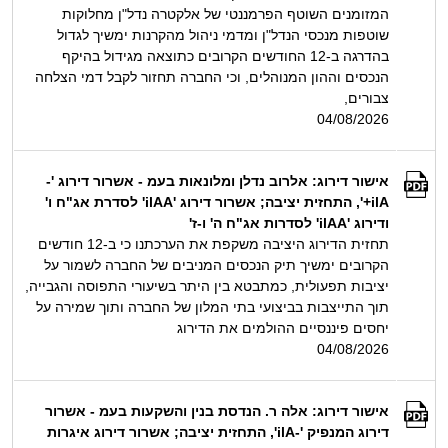
המזומנים השוטף הפרמננטי של אלקטרה נדל"ן מחלוקות
שוטפות מנכסי הנדל"ן ומדמי ניהול מהקרנות ימשיך לגדול
בהדרגה ב-12 החודשים הקרובים כתוצאה מגידול בהיקף
הנכסים וההון המנוהלים, וכי החברה תחזור לקבל דמי הצלחה
צבורים,
04/08/2026
אישור דירוג: אלרוב נדלן ומלונאות בעמ - אשרור דירוג '-
ilA+', התחזית יציבה; אשרור דירוג 'ilAA' לסדרת אג"ח ו'
ודירוג 'ilAA' לסדרות אג"ח ה' ו-ז'
תחזית הדירוג היציבה משקפת את הערכתנו כי ב-12 חודשים
הקרובים ימשיך תיק הנכסים המניבים של החברה לשמור על
יציבות תפעולית, כמתבטא בין היתר בשיעורי התפוסה והגבייה,
תוך התייצבות בביצועי בתי המלון של החברה ותוך שמירה על
יחסים פיננסיים ההולמים את הדירוג
04/08/2026
אישור דירוג: אלה ר. הנדסת בנין והשקעות בעמ - אשרור
דירוג המנפיק '-ilA', התחזית יציבה; אשרור דירוג איגרות