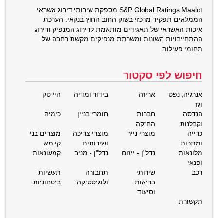
S&P Global Ratings Maalot מספקת שירותי דירוג אשראי
הממלאים תפקיד מרכזי בשוק החוב החוץ בנקאי. הערכת
איכות האשראי של תאגידים מותאמת לדירוג המנפיק ודירוג
ההתחייבויות השונות ומשרתת מנפיקים מקשת רחבה של
תחומי פעילות.
חיפוש לפי סקטור
אנרגיה, נפט
אריזה
בידור ומדיה
היי טק
וגז
הנדסה
חברות
חומרי בניין
כימיה
וקבלנות
החזקה
כרייה
מוצרי נייר
מוצרי צריכה
מוצרים בני
ומתכות
ושירותים
קיימא
מלונאות
נדל"ן - ייזום
נדל"ן - מניב
קמעונאות
ופנאי
רכב
שירותי
תחבורה
תעשיות
בריאות
ולוגיסטיקה
ביטחוניות
וסיעוד
תקשורת