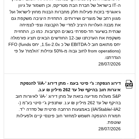
ה-IT בישראל של חברת הבת מטריקס, וכן תשמור על גיוון
גיאוגרפי בזכות פעילות חלק מחברות הבנות מחוץ לישראל ועל
מגוון רחב של מוצרים ושירותים. התחזית היציבה משקפת גם
את מבנה העלויות היציב למדי של הקבוצה וצפי לצמיחה
שנתית בשיעור חד-ספרתי בשנים הקרובות. כמו כן, התחזית
משקפת את הערכתנו שב-12 החודשים הבאים תציג פורמולה
יחס מתואם חוב ל-EBITDA של כ 1.5x-2.0x, יחס FFO (funds
from operations) לחוב גבוה מ-50% ונזילות 'הולמת' על פי
הגדרתנו.
28/07/2026
דירוג הנפקה: ג'י סיטי בעמ - מתן דירוג '-ilA' להנפקת
איגרות חוב בהיקף של עד 262 מיליון ₪ ע.נ.
S&P מעלות מודיעה בזאת על מתן דירוג '-ilA' לאיגרות חוב
בהיקף של עד 262 מיליון ₪ ע.נ. שתנפיק ג'י סיטי בע"מ (-
ilA/Stable/-ilA2) באמצעות הרחבה פרטית של סדרה י"ד.
תמורת ההנפקה תשמש למחזור חוב פיננסי קיים ולפעילות
שוטפת.
28/07/2026