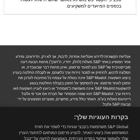
בכספים המיועדים למשקיעים.
אנליזות הקשורות לדירוג ואנליזות אחרות, לרבות, אך לא רק, הדירוגים, ומידע
אחר המופיע באתר S&P מעלות (להלן, יחדיו, ה"תוכן") מהוות הבעת דעה
סובייקטיבית של S&P נכון למועד פרסומן, ואינן מהוות דבר שבעובדה, או
המלצה לרכוש, להחזיק או למכור ניירות ערך כלשהם, או לקבלת החלטה בעניין
ביצוע השקעות. S&P Maalot אינה נוטלת על עצמה כל מחויבות לעדכן את
התוכן לאחר פרסומו. אין להסתמך על התוכן בקבלת החלטות בנוגע
להשקעות.S&P Maalot אינה משמשת כ"מומחה" או כיועץ לעניין השקעות ו/או
ניירות ערך. S&P Maalot הוא שמה המסחרי של חברת אס אנד פי גלובל
רייטינגס מעלות בע"מ. האתר כולל מידע, מחקרים, ומוצרים המוצעים על ידי
קבוצת S&P גלובל.
הגבלת אחריות
|
תנאי שימוש
|
מדיניות פרטיות
|
הצהרת נגישות.
בקרות העוגיות שלך:
.Copyright 2016 S&P Maalot a subsidiary of S&P Global. All rights
reserved
S&P Global משתמשת בקבצי עוגיות כדי לשפר את חווית
המשתמש ואת ביצועי האתר, להציע פרסום המותאם לתחומי העניין
שלך ולאפשר שיתוף במדיה חברתית. באמצעות לחיצה על "קבל