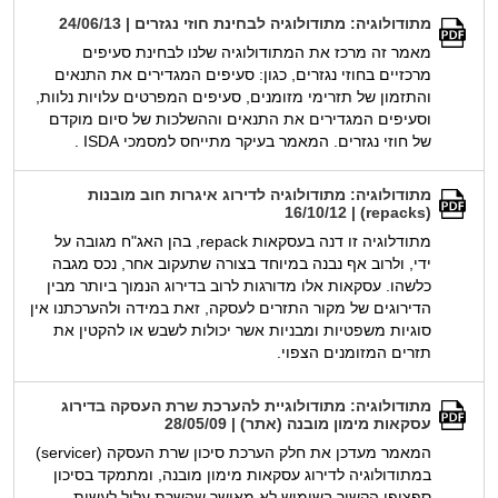
מתודולוגיה: מתודולוגיה לבחינת חוזי נגזרים | 24/06/13
מאמר זה מרכז את המתודולוגיה שלנו לבחינת סעיפים
מרכזיים בחוזי נגזרים, כגון: סעיפים המגדירים את התנאים
והתזמון של תזרימי מזומנים, סעיפים המפרטים עלויות נלוות,
וסעיפים המגדירים את התנאים וההשלכות של סיום מוקדם
של חוזי נגזרים. המאמר בעיקר מתייחס למסמכי ISDA .
מתודולוגיה: מתודולוגיה לדירוג איגרות חוב מובנות
(repacks) | 16/10/12
מתודלוגיה זו דנה בעסקאות repack, בהן האג"ח מגובה על
ידי, ולרוב אף נבנה במיוחד בצורה שתעקוב אחר, נכס מגבה
כלשהו. עסקאות אלו מדורגות לרוב בדירוג הנמוך ביותר מבין
הדירוגים של מקור התזרים לעסקה, זאת במידה ולהערכתנו אין
סוגיות משפטיות ומבניות אשר יכולות לשבש או להקטין את
תזרים המזומנים הצפוי.
מתודולוגיה: מתודולוגיית להערכת שרת העסקה בדירוג
עסקאות מימון מובנה (אתר) | 28/05/09
המאמר מעדכן את חלק הערכת סיכון שרת העסקה (servicer)
במתודולוגיה לדירוג עסקאות מימון מובנה, ומתמקד בסיכון
ספציפי הקשור בשימוש לא מאושר שהשרת עלול לעשות