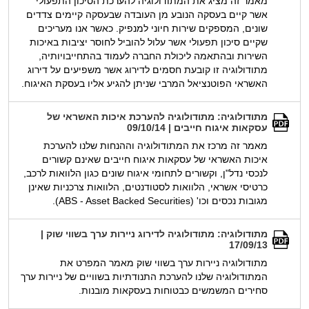
מאמר זה מציג את המתודולוגיה להערכת הסיכון התפעולי
אשר קיים בעסקה הנובע מן העובדה שבעסקה קיימים צדדים
שונים, המספקים שירות חיוני למנפיק. כאשר אנו מעריכים
שקיים סיכון תפעולי אשר עלול להוביל לחוסר יציבות באיכות
השירות ובהתאמה ליכולת החברה לעמוד בהתחייבויותיה,
מתודולוגיה זו קובעת חסמים לדירוג אשר משפיעים על דירוג
האשראי הפוטנציאל המרבי שניתן להגיע אליו בעסקת האיגוח.
מתודולוגיה: מתודולוגיה להערכת איכות האשראי של
עסקאות איגוח חייבים | 09/10/14
מאמר זה מרכז את המתודולוגיה וההנחות שלנו להערכת
איכות האשראי של עסקאות איגוח חייבים שאינם קשורים
לנכסי נדל"ן, וקשורים לתחומי איגוח שונים כגון הלוואות לרכב,
כרטיסי אשראי, הלוואות לסטודנטים, הלוואות צרכניות שאינן
מגובות נכסים וכו' (ABS - Asset Backed Securities).
מתודולוגיה: מתודולוגיה לדירוג ניירות ערך בשווי שוק |
17/09/13
מתודולוגיה ניירות ערך בשווי שוק מאמר המפרט את
המתודולוגיה שלנו להערכת התנודתיות בשוויים של ניירות ערך
סחירים המשמשים כבטוחות בעסקאות מובנות.