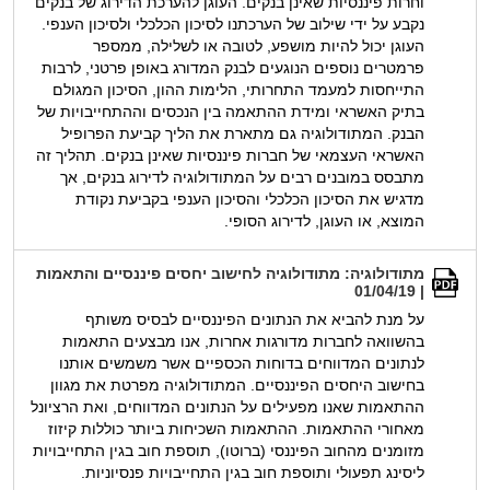
וחרות פיננסיות שאינן בנקים. העוגן להערכת הדירוג של בנקים
נקבע על ידי שילוב של הערכתנו לסיכון הכלכלי ולסיכון הענפי.
העוגן יכול להיות מושפע, לטובה או לשלילה, ממספר
פרמטרים נוספים הנוגעים לבנק המדורג באופן פרטני, לרבות
התייחסות למעמד התחרותי, הלימות ההון, הסיכון המגולם
בתיק האשראי ומידת ההתאמה בין הנכסים וההתחייבויות של
הבנק. המתודולוגיה גם מתארת את הליך קביעת הפרופיל
האשראי העצמאי של חברות פיננסיות שאינן בנקים. תהליך זה
מתבסס במובנים רבים על המתודולוגיה לדירוג בנקים, אך
מדגיש את הסיכון הכלכלי והסיכון הענפי בקביעת נקודת
המוצא, או העוגן, לדירוג הסופי.
מתודולוגיה: מתודולוגיה לחישוב יחסים פיננסיים והתאמות
| 01/04/19
על מנת להביא את הנתונים הפיננסיים לבסיס משותף
בהשוואה לחברות מדורגות אחרות, אנו מבצעים התאמות
לנתונים המדווחים בדוחות הכספיים אשר משמשים אותנו
בחישוב היחסים הפיננסיים. המתודולוגיה מפרטת את מגוון
ההתאמות שאנו מפעילים על הנתונים המדווחים, ואת הרציונל
מאחורי ההתאמות. ההתאמות השכיחות ביותר כוללות קיזוז
מזומנים מהחוב הפיננסי (ברוטו), תוספת חוב בגין התחייבויות
ליסינג תפעולי ותוספת חוב בגין התחייבויות פנסיוניות.