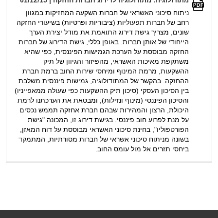
מתודולוגיה: מתודולוגיה לדירוג חברות החזקה | 01/12/15
ניתוח סיכוני האשראי של חברות השקעה המחזיקות במגוון
רחב של חברות תפעוליות (ציבוריות ופרטיות) בשיעורי החזקה
שונים, מצריך גישת דירוג התואמת את מודל יצירת הערך
הייחודי של אותן חברות. באופן כללי, גישת הדירוג של חברות
החזקה מבוססת על הערכת הגמישות הפיננסית, כפי שהיא
משתקפת מאיכות האשראי, מהפיזור והגיוון של תיק
ההשקעות, מרמת המינוף ומיחסי שירות החוב ברמת חברת
ההחזקה. בהקשר של המתודולוגיה, גמישות פיננסית משלבת
בין הסיכון העסקי (סיכון תיק ההשקעות כפי שעולה ממאפייניו)
והסיכון הפיננסי (מינוף ונזילות), ומבטאת את הערכתנו לרמת
היכולת, הרצון והמהירות שבהם חברת אחזקה תממש נכסים
על מנת לפרוע חוב פיננסי. בגישת דירוג זו, המכונה "גישת
הפורטפוליו", בחינת סיכוני האשראי מבוססת על דוח המאזן,
בשונה מניתוח סיכוני אשראי של חברות מסורתיות, המתמקד
ביחסי תזרים אל מול עומס החוב.