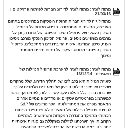
מתודולוגיה: מתודולוגיה לדירוג חברות לפיתוח פרויקטים |
21/03/16
מתודולוגיה לדירוג חברות החזקה העוסקות בפרויקטים בתחום
האנרגיה, התשתיות והתחבורה. הדירוג מבוסס על פרופיל
הסיכון העסקי ועל פרופיל הסיכון הפיננסי של החברה, וכן על
גורמים משפיעים נוספים. פרופיל הסיכון העסקי מורכב מסיכון
הענף, סיכון המדינה ואיכות הדיבידנדים המתקבלים. פרופיל
הסיכון הפיננסי מבוסס בעיקרו על ניתוח תזרים מזומנים
ומינוף.
מתודולוגיה: מתודולוגיה להערכת פרופיל הנזילות של
תאגידים | 16/12/14
סוגיית הנזילות היא בלב ליבו של תהליך הדירוג. שלל מחקרים
שנערכו על מקרי חדלות פירעון של תאגידים מלמדים על כך
שחברות בדרך כלל נופלות עקב קשיי נזילות, לעתים אף בניגוד
למשתמע מפרמטרים עסקיים או מדדים פיננסיים אחרים.
המאמר מפרט את המתודולוגיה והקריטריונים של S&P
לבחינת פרופיל הנזילות של תאגידים לא-פיננסיים. הניתוח
הכמותי מתמקד בהגדרת המקורות והשימושים לשנתיים
הקרובות, אך הערכתנו לנזילות משקללת גם סוגיות איכותיות
יותר, כגון רמת הנגישות של החברה למערכת הבנקאית