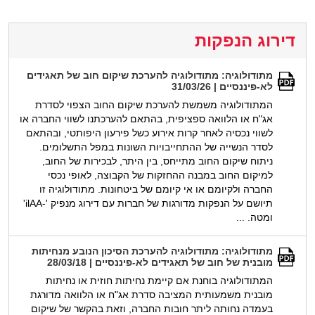
דירוג הנפקות
מתודולוגיה: מתודולוגיה להערכת שיקום חוב של תאגידים
לא-פיננסיים | 31/03/26
המתודולוגיה משמשת להערכת שיקום החוב הצפוי לסדרת
אג"ח או הלוואה ספציפית, בהתאם להערכתנו לשווי החברה או
לשווי נכסיה לאחר קרות אירוע כשל פירעון היפותטי, ובהתאם
לסדר הנשייה של ההתחייבויות השונות במפל התשלומים.
ניתוח שיקום החוב מתייחס, בין היתר, לבכירות של החוב,
למיקום החוב במבנה ההחזקות של הקבוצה, לאופי נכסי
החברה ולקיומם או אי קיומם של ביטחונות. מתודולוגיה זו
תיושם על הנפקות מדורגות של חברות עם דירוג מנפיק '-ilAA'
ומטה. ...
מתודולוגיה: מתודולוגיה להערכת הסיכון הנובע מנחיתות
מובנית של חוב של תאגידים לא-פיננסיים | 28/03/18
המתודולוגיה בוחנת אם קיימת נחיתות חוזית או נחיתות
מובנית משמעותית המציבה סדרת אג"ח או הלוואה מדורגת
בעמדה נחותה ליתר חובות החברה, וזאת בהקשר של שיקום