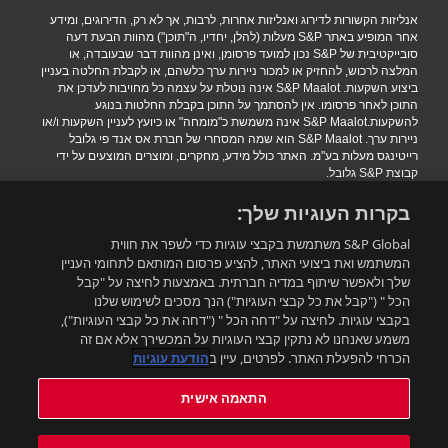
אנליזות הקשורות לדירוג ואנליזות אחרות, לרבות, אך לא רק, הדירוגים, ומידע
אחר המופיע באתר S&P מעלות (להלן, יחדיו, ה"תוכן") מהוות הבעת דעה
סובייקטיבית של S&P נכון למועד פרסומן, ואינן מהוות דבר שבעובדה, או
המלצה לרכוש, להחזיק או למכור ניירות ערך כלשהם, או לקבלת החלטה בעניין
ביצוע השקעות. S&P Maalot אינה נוטלת על עצמה כל מחויבות לעדכן את
התוכן לאחר פרסומו. אין להסתמך על התוכן בקבלת החלטות בנוגע
להשקעות.S&P Maalot אינה משמשת כ"מומחה" או כיועץ לעניין השקעות ו/או
ניירות ערך. S&P Maalot הוא שמה המסחרי של חברת אס אנד פי גלובל
רייטינגס מעלות בע"מ. האתר כולל מידע, מחקרים, ומוצרים המוצעים על ידי
קבוצת S&P גלובל.
הגבלת אחריות
|
תנאי שימוש
|
מדיניות פרטיות
|
הצהרת נגישות.
בקרות העוגיות שלך:
.Copyright 2016 S&P Maalot a subsidiary of S&P Global. All rights
reserved
S&P Global משתמשת בקבצי עוגיות כדי לשפר את חווית
המשתמש ואת ביצועי האתר, להציע פרסום המותאם לתחומי העניין
שלך ולאפשר שיתוף במדיה חברתית. באמצעות לחיצה על "קבל
רוצים להישאר מעודכנים?
הכל " ("קבל את כל קבצי העוגיות") הנך מסכים לשימוש שלנו
בקבצי עוגיות. לחיצה על "דחה הכל " ("דחה את כל קבצי העוגיות"),
משמע שאנחנו לא נתקין קבצי העוגיות על המכשירך אלא אם זה
התאמה אישית
הכרחי להפעלת האתר. לפרטים, עיין ב
הודעת עוגיות
התאמה אישית
עדכון תנאי השימוש:
תנאי השימוש באתר עודכנו. ניתן למצוא את התנאים המעודכנים בלינק הבא: