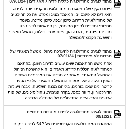
מתודולוגיה: מתודולוגיה כללית לדירוג תאגידים | 07/01/24
פירוט מקיף של המסגרת המתודולוגית והקריטריונים לדירוג
תאגידים לא-פיננסיים. המאמר מציג ומפרט את כל ההיבטים
של מתודולוגיית הדירוג: סיכון ענפי, סיכון מדינה, מעמד
תחרותי ומדדים לסיכון הפיננסי, וכן התאמות לדירוג כגון
מדיניות פיננסית, מבנה הון, פיזור ענפי, נזילות, ממשל תאגידי
והשפעת הקבוצה/ממשלה
מתודולוגיה: מתודולוגיה להערכת ניהול וממשל תאגידי של
חברות לא פיננסיות | 07/01/24
אחת משש ההתאמות שאנו עושים לדירוג העוגן, בהתאם
למתודולוגיה הכללית לדירוג תאגידים, היא להערכת הניהול
והממשל התאגידי. מאמר זה מפרט את המרכיבים השונים
ואופן ההערכה של מסגרת הממשל התאגידי, על פי מספר
קריטריונים שאנו בוחנים, ביניהם מבנה השליטה, מבנה ויעילות
הדירקטוריון, דיווח כספי, בקרה פנימית, ניהול סיכונים, שקיפות
ארגונית והביצועיים התפעוליים של ההנהלה הבכירה
מתודולוגיה: מתודולוגיה לדירוג מוסדות פיננסיים |
09/12/21
המסגרת המתודולוגית והקריטריונים של S&P לדירוג בנקים