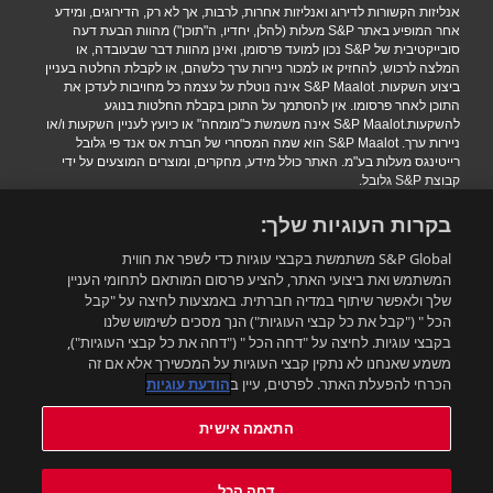
אנליזות הקשורות לדירוג ואנליזות אחרות, לרבות, אך לא רק, הדירוגים, ומידע
אחר המופיע באתר S&P מעלות (להלן, יחדיו, ה"תוכן") מהוות הבעת דעה
סובייקטיבית של S&P נכון למועד פרסומן, ואינן מהוות דבר שבעובדה, או
המלצה לרכוש, להחזיק או למכור ניירות ערך כלשהם, או לקבלת החלטה בעניין
ביצוע השקעות. S&P Maalot אינה נוטלת על עצמה כל מחויבות לעדכן את
התוכן לאחר פרסומו. אין להסתמך על התוכן בקבלת החלטות בנוגע
להשקעות.S&P Maalot אינה משמשת כ"מומחה" או כיועץ לעניין השקעות ו/או
ניירות ערך. S&P Maalot הוא שמה המסחרי של חברת אס אנד פי גלובל
רייטינגס מעלות בע"מ. האתר כולל מידע, מחקרים, ומוצרים המוצעים על ידי
קבוצת S&P גלובל.
הגבלת אחריות
|
תנאי שימוש
|
מדיניות פרטיות
|
הצהרת נגישות.
בקרות העוגיות שלך:
.Copyright 2016 S&P Maalot a subsidiary of S&P Global. All rights
reserved
S&P Global משתמשת בקבצי עוגיות כדי לשפר את חווית
המשתמש ואת ביצועי האתר, להציע פרסום המותאם לתחומי העניין
שלך ולאפשר שיתוף במדיה חברתית. באמצעות לחיצה על "קבל
רוצים להישאר מעודכנים?
הכל " ("קבל את כל קבצי העוגיות") הנך מסכים לשימוש שלנו
בקבצי עוגיות. לחיצה על "דחה הכל " ("דחה את כל קבצי העוגיות"),
משמע שאנחנו לא נתקין קבצי העוגיות על המכשירך אלא אם זה
התאמה אישית
הכרחי להפעלת האתר. לפרטים, עיין ב
הודעת עוגיות
התאמה אישית
עדכון תנאי השימוש:
תנאי השימוש באתר עודכנו. ניתן למצוא את התנאים המעודכנים בלינק הבא:
דחה הכל
תנאי השימוש החדשים
. בשימושך באתר לאחר מועד העדכון את/ה מאשר/ת