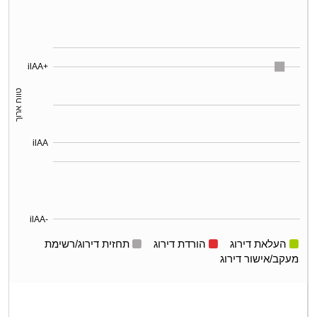
ilAA+
טווח ארוך
ilAA
ilAA-
העלאת דירוג
הורדת דירוג
תחזית דירוג/רשימת
מעקב/אישור דירוג