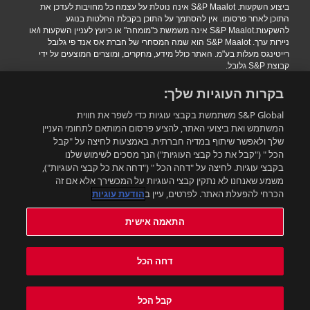
ביצוע השקעות. S&P Maalot אינה נוטלת על עצמה כל מחויבות לעדכן את
התוכן לאחר פרסומו. אין להסתמך על התוכן בקבלת החלטות בנוגע
להשקעות.S&P Maalot אינה משמשת כ"מומחה" או כיועץ לעניין השקעות ו/או
ניירות ערך. S&P Maalot הוא שמה המסחרי של חברת אס אנד פי גלובל
רייטינגס מעלות בע"מ. האתר כולל מידע, מחקרים, ומוצרים המוצעים על ידי
קבוצת S&P גלובל.
הגבלת אחריות
|
תנאי שימוש
|
מדיניות פרטיות
|
הצהרת נגישות.
בקרות העוגיות שלך:
.Copyright 2016 S&P Maalot a subsidiary of S&P Global. All rights
reserved
S&P Global משתמשת בקבצי עוגיות כדי לשפר את חווית
המשתמש ואת ביצועי האתר, להציע פרסום המותאם לתחומי העניין
שלך ולאפשר שיתוף במדיה חברתית. באמצעות לחיצה על "קבל
רוצים להישאר מעודכנים?
הכל " ("קבל את כל קבצי העוגיות") הנך מסכים לשימוש שלנו
בקבצי עוגיות. לחיצה על "דחה הכל " ("דחה את כל קבצי העוגיות"),
משמע שאנחנו לא נתקין קבצי העוגיות על המכשירך אלא אם זה
התאמה אישית
הכרחי להפעלת האתר. לפרטים, עיין ב
הודעת עוגיות
התאמה אישית
עדכון תנאי השימוש:
תנאי השימוש באתר עודכנו. ניתן למצוא את התנאים המעודכנים בלינק הבא:
דחה הכל
תנאי השימוש החדשים
. בשימושך באתר לאחר מועד העדכון את/ה מאשר/ת
ומקבל את התנאים המעודכנים
קבל הכל
אישור