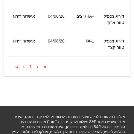
דירוג מנפיק
ilA+
/ יציב
04/08/26
אישרור דירוג
טווח ארוך
דירוג מנפיק
ilA-1
04/08/26
אישרור דירוג
טווח קצר
»
›
‹
«
1
אנליזות הקשורות לדירוג ואנליזות אחרות, לרבות, אך לא רק, הדירוגים, ומידע
אחר המופיע באתר S&P מעלות (להלן, יחדיו, ה"תוכן") מהוות הבעת דעה
סובייקטיבית של S&P נכון למועד פרסומן, ואינן מהוות דבר שבעובדה, או
המלצה לרכוש, להחזיק או למכור ניירות ערך כלשהם, או לקבלת החלטה בעניין