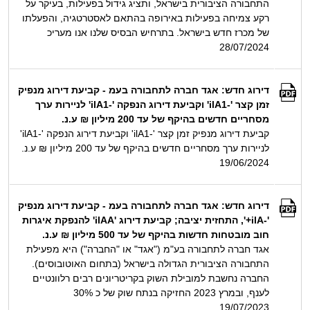
התחבורה הציבורית בישראל, ותציג גידול בפעילות, בעיקר על
רקע צמיחה בפעילות באירופה בהתאם לאסטרטגיה, והפעלתו
של מכרז חדש בישראל. בתרחיש הבסיס שלנו אנו מעריכ
28/07/2024
דירוג חדש: אגד חברה לתחבורה בעמ - קביעת דירוג מנפיק
זמן קצר '-ilA1' וקביעת דירוג הנפקה '-ilA1' לניירות ערך
מסחריים חדשים בהיקף של עד 200 מיליון ₪ ע.נ.
קביעת דירוג מנפיק זמן קצר '-ilA1' וקביעת דירוג הנפקה '-ilA1'
לניירות ערך מסחריים חדשים בהיקף של עד 200 מיליון ₪ ע.נ.
19/06/2024
דירוג חדש: אגד חברה לתחבורה בעמ - קביעת דירוג מנפיק
'-ilA+', התחזית יציבה; קביעת דירוג 'ilAA' להנפקת איגרות
חוב מובטחות חדשות בהיקף של עד 500 מיליון ₪ ע.נ.
אגד חברה לתחבורה בע"מ ("אגד" או "החברה") היא מפעילת
התחבורה הציבורית הגדולה בישראל (בתחום האוטובוסים).
החברה נחשבת למובילת השוק בקריטריונים רבים רלוונטיים
לענף, ובמרץ 2023 החזיקה בנתח שוק של כ 30%
19/07/2023