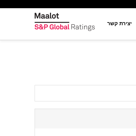
יצירת קשר
יה
ת
ור
S&P Globa
ה