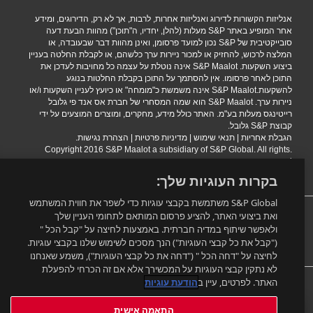
אנליזות הקשורות לדירוג ואנליזות אחרות, לרבות, אך לא רק, הדירוגים, ומידע
אחר המופיע באתר S&P מעלות (להלן, יחדיו, ה"תוכן") מהוות הבעת דעה
סובייקטיבית של S&P נכון למועד פרסומן, ואינן מהוות דבר שבעובדה, או
המלצה לרכוש, להחזיק או למכור ניירות ערך כלשהם, או לקבלת החלטה בעניין
ביצוע השקעות. S&P Maalot אינה נוטלת על עצמה כל מחויבות לעדכן את
התוכן לאחר פרסומו. אין להסתמך על התוכן בקבלת החלטות בנוגע
להשקעות.S&P Maalot אינה משמשת כ"מומחה" או כיועץ לעניין השקעות ו/או
ניירות ערך. S&P Maalot הוא שמה המסחרי של חברת אס אנד פי גלובל
רייטינגס מעלות בע"מ. האתר כולל מידע, מחקרים, ומוצרים המוצעים על ידי
קבוצת S&P גלובל.
הגבלת אחריות
|
תנאי שימוש
|
מדיניות פרטיות
|
הצהרת נגישות.
.Copyright 2016 S&P Maalot a subsidiary of S&P Global. All rights
reserved
בקרות העוגיות שלך:
S&P Global משתמשת בקבצי עוגיות כדי לשפר את חווית המשתמש
רוצים להישאר מעודכנים?
ואת ביצועי האתר, להציע פרסום המותאם לתחומי העניין שלך
ולאפשר שיתוף במדיה חברתית. באמצעות לחיצה על "קבל הכל "
("קבל את כל קבצי העוגיות") הנך מסכים לשימוש שלנו בקבצי עוגיות.
התאמה אישית
לחיצה על "דחה הכל " ("דחה את כל קבצי העוגיות"), משמע שאנחנו
לא נתקין קבצי העוגיות על המכשירך אלא אם זה הכרחי להפעלת
האתר. לפרטים, עיין ב
הודעת עוגיות
התאמה אישית