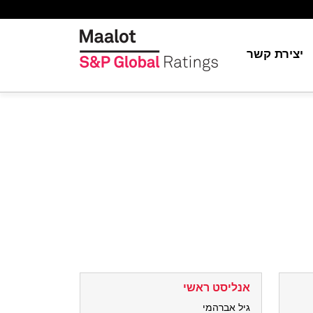
יצירת קשר
יה
ת
ור
S&P Globa
ה
אנליסט ראשי
גיל אברהמי