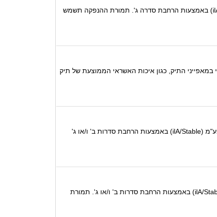
S&P מעלות מודיעה בזאת על דירוג '+ilA' לאיגרות חוב בהיקף של עד 180 מיליון ₪ ע.נ. שתנפיק ג'נריישן קפיטל בע"מ (ilA/Stable) באמצעות הרחבת סדרה ג'. תמורת ההנפקה תשמש
כי ב-12 החודשים הקרובים תשמור החברה על מינוף נמוך מ 50%, ללא שינוי מהותי במאפייני התיק, כגון איכות האשראי הממוצעת של תיק
בהמשך להודעתנו מיום 18 ביולי 2022, S&P מעלות מודיעה בזאת כי הדירוג '+ilA' לאיגרות חוב שיונפקו על ידי ג'נריישן קפיטל בע"מ (ilA/Stable) באמצעות הרחבת סדרות ב' ו/או ג'
S&P מעלות מודיעה בזאת על דירוג '+ilA' לאיגרות חוב בהיקף של עד 250 מיליון ₪ ע.נ. שיונפקו על ידי ג'נריישן קפיטל בע"מ (ilA/Stable) באמצעות הרחבת סדרות ב' ו/או ג'. תמורת