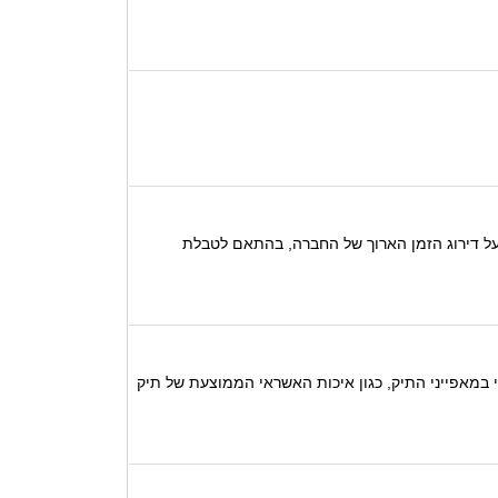
 ג'נריישן קפיטל בע"מ (ilA/Stable). הדירוג לזמן קצר מתבסס על דירוג הזמן הארוך של החברה, בהתאם לטבלת
כי ב-12 החודשים הקרובים תשמור החברה על מינוף נמוך מ 50%, ללא שינוי מהותי במאפייני התיק, כגון איכות האשראי הממוצעת של תיק