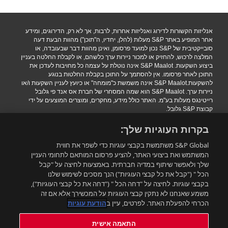
אנליזות הקשורות לדירוג ואנליזות אחרות, לרבות, אך לא רק, הדירוגים, ומידע
אחר המופיע באתר S&P מעלות (להלן, יחדיו, ה"תוכן") מהוות הבעת דעה
סובייקטיבית של S&P נכון למועד פרסומן, ואינן מהוות דבר שבעובדה, או
המלצה לרכוש, להחזיק או למכור ניירות ערך כלשהם, או לקבלת החלטה בעניין
ביצוע השקעות. S&P Maalot אינה נוטלת על עצמה כל מחויבות לעדכן את
התוכן לאחר פרסומו. אין להסתמך על התוכן בקבלת החלטות בנוגע
להשקעות.S&P Maalot אינה משמשת כ"מומחה" או כיועץ לעניין השקעות ו/או
ניירות ערך. S&P Maalot הוא שמה המסחרי של חברת אס אנד פי גלובל
רייטינגס מעלות בע"מ. האתר כולל מידע, מחקרים, ומוצרים המוצעים על ידי
קבוצת S&P גלובל.
הגבלת אחריות
|
תנאי שימוש
|
מדיניות פרטיות
|
הצהרת נגישות.
בקרות העוגיות שלך:
.Copyright 2016 S&P Maalot a subsidiary of S&P Global. All rights
reserved
S&P Global משתמשת בקבצי עוגיות כדי לשפר את חווית
המשתמש ואת ביצועי האתר, להציע פרסום המותאם לתחומי העניין
שלך ולאפשר שיתוף במדיה חברתית. באמצעות לחיצה על "קבל
רוצים להישאר מעודכנים?
הכל " ("קבל את כל קבצי העוגיות") הנך מסכים לשימוש שלנו
בקבצי עוגיות. לחיצה על "דחה הכל " ("דחה את כל קבצי העוגיות"),
משמע שאנחנו לא נתקין קבצי העוגיות על המכשירך אלא אם זה
התאמה אישית
הכרחי להפעלת האתר. לפרטים, עיין ב
הודעת עוגיות
התאמה אישית