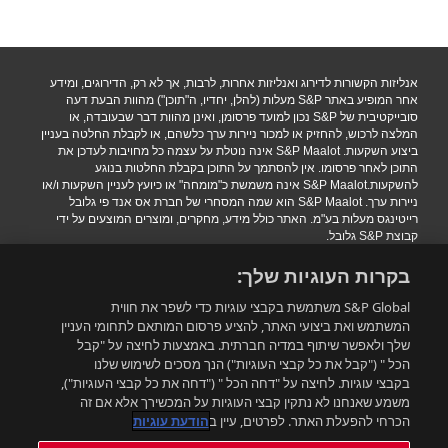
אנליזות הקשורות לדירוג ואנליזות אחרות, לרבות, אך לא רק, הדירוגים, ומידע
אחר המופיע באתר S&P מעלות (להלן, יחדיו, ה"תוכן") מהוות הבעת דעה
סובייקטיבית של S&P נכון למועד פרסומן, ואינן מהוות דבר שבעובדה, או
המלצה לרכוש, להחזיק או למכור ניירות ערך כלשהם, או לקבלת החלטה בעניין
ביצוע השקעות. S&P Maalot אינה נוטלת על עצמה כל מחויבות לעדכן את
התוכן לאחר פרסומו. אין להסתמך על התוכן בקבלת החלטות בנוגע
להשקעות.S&P Maalot אינה משמשת כ"מומחה" או כיועץ לעניין השקעות ו/או
ניירות ערך. S&P Maalot הוא שמה המסחרי של חברת אס אנד פי גלובל
רייטינגס מעלות בע"מ. האתר כולל מידע, מחקרים, ומוצרים המוצעים על ידי
קבוצת S&P גלובל.
הגבלת אחריות
|
תנאי שימוש
|
מדיניות פרטיות
|
הצהרת נגישות.
בקרות העוגיות שלך:
.Copyright 2016 S&P Maalot a subsidiary of S&P Global. All rights
reserved
S&P Global משתמשת בקבצי עוגיות כדי לשפר את חווית
המשתמש ואת ביצועי האתר, להציע פרסום המותאם לתחומי העניין
שלך ולאפשר שיתוף במדיה חברתית. באמצעות לחיצה על "קבל
רוצים להישאר מעודכנים?
הכל " ("קבל את כל קבצי העוגיות") הנך מסכים לשימוש שלנו
בקבצי עוגיות. לחיצה על "דחה הכל " ("דחה את כל קבצי העוגיות"),
משמע שאנחנו לא נתקין קבצי העוגיות על המכשירך אלא אם זה
התאמה אישית
הכרחי להפעלת האתר. לפרטים, עיין ב
הודעת עוגיות